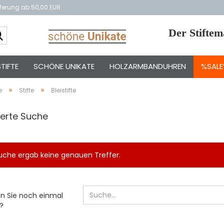
eferung ab 50,00 EUR
Suche...
Der Stifte
TIFTE
SCHÖNE UNIKATE
HOLZARMBANDUHREN
%SAL
»
»
e
Stifte
Bleistifte
terte Suche
uche ergab keine genauen Treffer.
EN
n Sie noch einmal
?