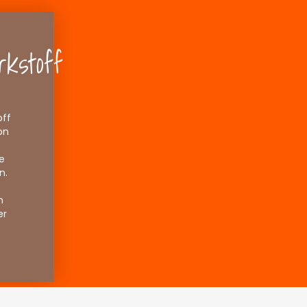
kstoff
off
on
e
n.
h
er