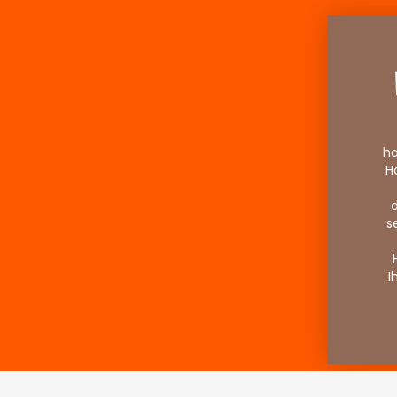
ha
H
d
s
I