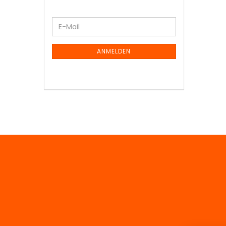
SUCHE
WEITER
E-
ZUR
Mail
NEWSLETTER-
ANMELDUNG
ANMELDEN