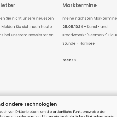
letter
Marktermine
en Sie nicht unsere neuesten
meine nächsten Marktermine
. Melden Sie sich noch heute
25.08.1024
- Kunst- und
os bei unserem Newsletter an:
Kreativmarkt "Seemarkt" Blau
Stunde - Hariksee
mehr >
nd andere Technologien
ch von Drittanbietern, um die ordentliche Funktionsweise der
botes zu analysieren und Ihnen ein bestmögliches Einkaufserlebnis