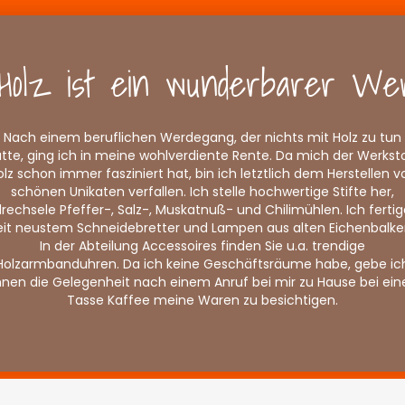
Holz ist ein wunderbarer Wer
Nach einem beruflichen Werdegang, der nichts mit Holz zu tun
tte, ging ich in meine wohlverdiente Rente. Da mich der Werkst
olz schon immer fasziniert hat, bin ich letztlich dem Herstellen v
schönen Unikaten verfallen. Ich stelle hochwertige Stifte her,
rechsele Pfeffer-, Salz-, Muskatnuß- und Chilimühlen. Ich fertig
eit neustem Schneidebretter und Lampen aus alten Eichenbalke
In der Abteilung Accessoires finden Sie u.a. trendige
Holzarmbanduhren. Da ich keine Geschäftsräume habe, gebe ic
hnen die Gelegenheit nach einem Anruf bei mir zu Hause bei ein
Tasse Kaffee meine Waren zu besichtigen.