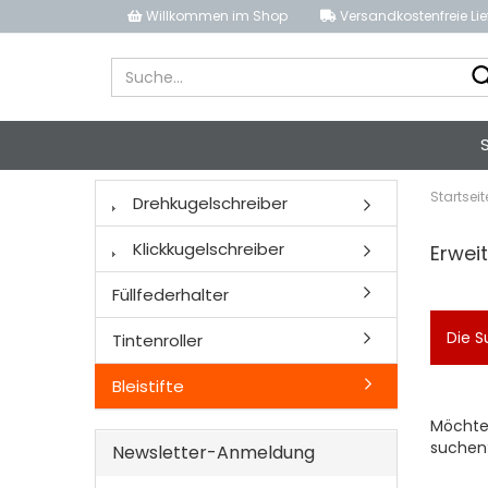
Willkommen im Shop
Versandkostenfreie Li
S
Startseit
Drehkugelschreiber
Klickkugelschreiber
Erwei
Füllfederhalter
Die S
Tintenroller
Bleistifte
MÖCHT
Möchte
SIE
suchen
Newsletter-Anmeldung
NOCH
EINMAL