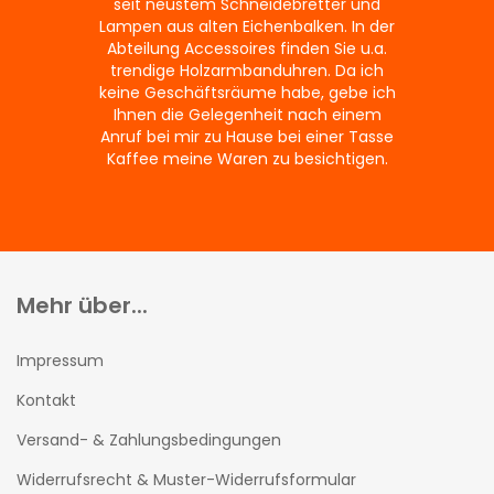
seit neustem Schneidebretter und
Lampen aus alten Eichenbalken. In der
Abteilung Accessoires finden Sie u.a.
trendige Holzarmbanduhren. Da ich
keine Geschäftsräume habe, gebe ich
Ihnen die Gelegenheit nach einem
Anruf bei mir zu Hause bei einer Tasse
Kaffee meine Waren zu besichtigen.
Mehr über...
Impressum
Kontakt
Versand- & Zahlungsbedingungen
Widerrufsrecht & Muster-Widerrufsformular