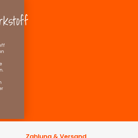
kstoff
off
on
e
n.
h
er
Zahlung & Versand