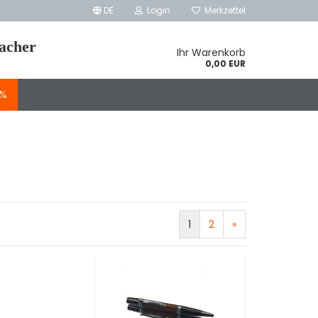
DE
Login
Merkzettel
macher
Ihr Warenkorb
0,00 EUR
E%
1
2
»