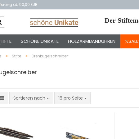
eferung ab 50,00 EUR
Suche...
Der Stifte
TIFTE
SCHÖNE UNIKATE
HOLZARMBANDUHREN
%SAL
»
»
e
Stifte
Drehkugelschreiber
ugelschreiber
Sortieren nach
pro Seite
Sortieren nach
16 pro Seite