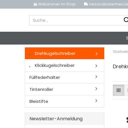
Willkommen im Shop
Versandkostenfreie Li
S
Startseit
Drehkugelschreiber
Klickkugelschreiber
Drehk
Füllfederhalter
Tintenroller
Bleistifte
Newsletter-Anmeldung