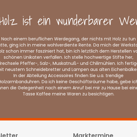
Holz ist ein wunderbarer Wer
Nach einem beruflichen Werdegang, der nichts mit Holz zu tun
tte, ging ich in meine wohlverdiente Rente. Da mich der Werkst
olz schon immer fasziniert hat, bin ich letztlich dem Herstellen v
schönen Unikaten verfallen. Ich stelle hochwertige Stifte her,
rechsele Pfeffer-, Salz-, Muskatnuß- und Chilimühlen. Ich fertig
eit neustem Schneidebretter und Lampen aus alten Eichenbalke
In der Abteilung Accessoires finden Sie u.a. trendige
Holzarmbanduhren. Da ich keine Geschäftsräume habe, gebe ic
hnen die Gelegenheit nach einem Anruf bei mir zu Hause bei ein
Tasse Kaffee meine Waren zu besichtigen.
letter
Marktermine