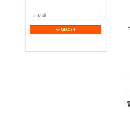
WEITER
E-
ZUR
Mail
NEWSLETTER-
D
ANMELDUNG
ANMELDEN