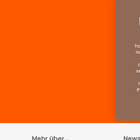
ha
H
d
s
I
Mehr über...
News